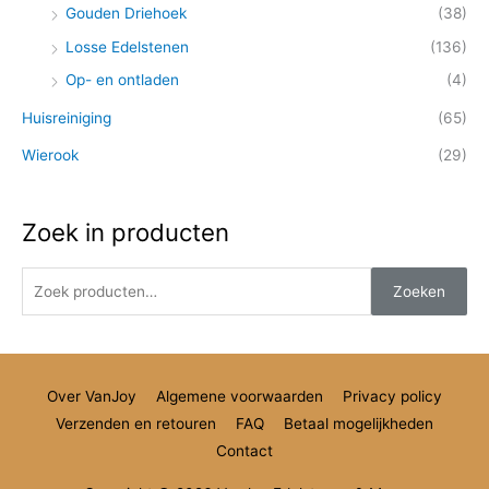
Gouden Driehoek
(38)
:
Losse Edelstenen
(136)
Op- en ontladen
(4)
Huisreiniging
(65)
Wierook
(29)
Zoek in producten
Zoeken
Over VanJoy
Algemene voorwaarden
Privacy policy
Verzenden en retouren
FAQ
Betaal mogelijkheden
Contact