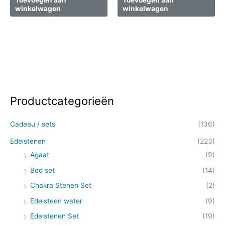
Toevoegen aan
Toevoegen aan
winkelwagen
winkelwagen
Productcategorieën
Z
o
Cadeau / sets
(136)
e
k
Edelstenen
(223)
e
Agaat
(9)
n
Bed set
(14)
n
Chakra Stenen Set
(2)
a
Edelsteen water
(9)
a
Edelstenen Set
(19)
r