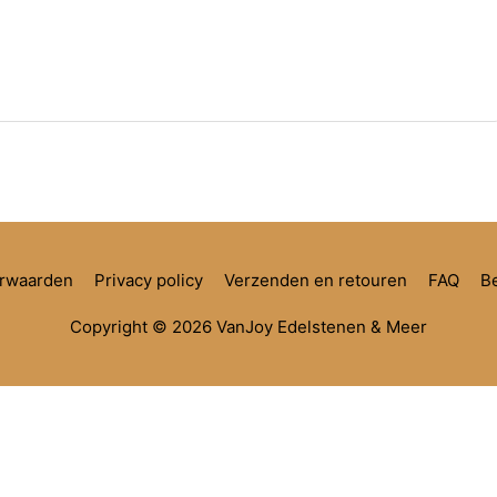
rwaarden
Privacy policy
Verzenden en retouren
FAQ
Be
Copyright © 2026
VanJoy Edelstenen & Meer