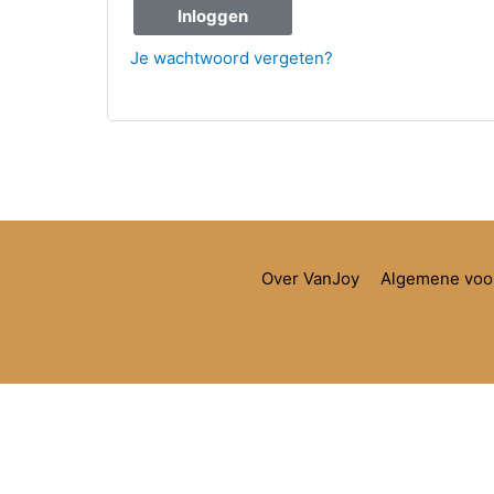
Inloggen
Je wachtwoord vergeten?
Over VanJoy
Algemene voo