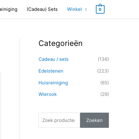
einiging
(Cadeau) Sets
Winkel
0
Categorieën
Z
o
Cadeau / sets
(136)
e
k
Edelstenen
(223)
e
Huisreiniging
(65)
n
Wierook
(29)
n
a
a
Zoeken
r
: