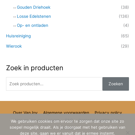
r
Gouden Driehoek
(38)
:
Losse Edelstenen
(136)
Op- en ontladen
(4)
Huisreiniging
(65)
Wierook
(29)
Zoek in producten
Zoeken
Over VanJoy
Algemene voorwaarden
Privacy policy
Verzenden en retouren
FAQ
Betaal mogelijkheden
We gebruiken cookies om ervoor te zorgen dat onze site zo
soepel mogelijk draait. Als je doorgaat met het gebruiken van
Contact
deze site, gaan we er vanuit dat je ermee instemt.