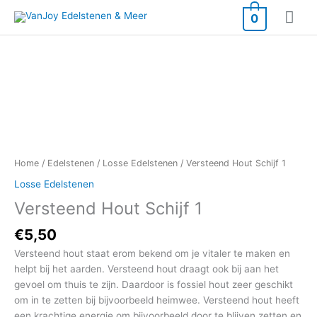
Ga
Hoo
0
naar
de
inhoud
Home
/
Edelstenen
/
Losse Edelstenen
/ Versteend Hout Schijf 1
Losse Edelstenen
Versteend Hout Schijf 1
€
5,50
Versteend hout staat erom bekend om je vitaler te maken en
helpt bij het aarden. Versteend hout draagt ook bij aan het
gevoel om thuis te zijn. Daardoor is fossiel hout zeer geschikt
om in te zetten bij bijvoorbeeld heimwee. Versteend hout heeft
een krachtige energie om bijvoorbeeld door te blijven zetten en