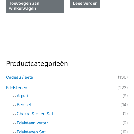
Toevoegen aan
Lees verder
winkelwagen
Productcategorieën
Z
o
Cadeau / sets
(136)
e
k
Edelstenen
(223)
e
Agaat
(9)
n
Bed set
(14)
n
Chakra Stenen Set
(2)
a
Edelsteen water
(9)
a
Edelstenen Set
(19)