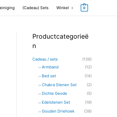
einiging
(Cadeau) Sets
Winkel
0
Productcategorieë
Z
o
n
e
k
Cadeau / sets
(136)
e
Armband
(12)
n
Bed set
(14)
n
Chakra Stenen Set
(2)
a
Dichte Geode
(5)
a
Edelstenen Set
(19)
r
Gouden Driehoek
(38)
: