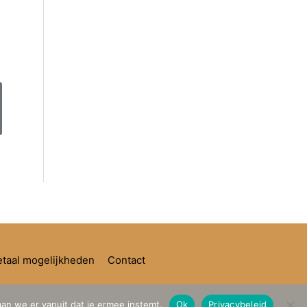
taal mogelijkheden
Contact
aan we er vanuit dat je ermee instemt.
Ok
Privacybeleid