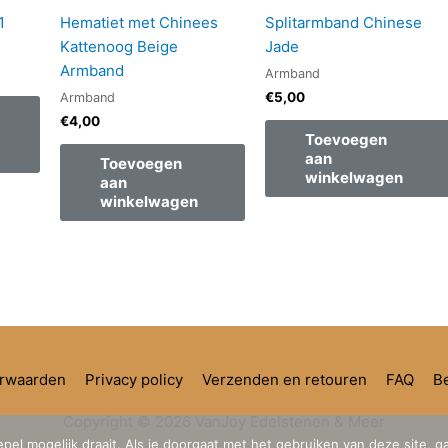
1
Hematiet met Chinees
Splitarmband Chinese
Kattenoog Beige
Jade
Armband
Armband
€
5,00
Armband
€
4,00
Toevoegen
aan
Toevoegen
winkelwagen
aan
winkelwagen
rwaarden
Privacy policy
Verzenden en retouren
FAQ
Be
Copyright © 2026
VanJoy Edelstenen & Meer
el mogelijk draait. Als je doorgaat met het gebruiken van deze site, g