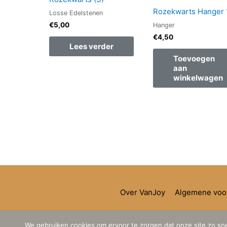
Rozekwarts Hanger 
Losse Edelstenen
€
5,00
Hanger
€
4,50
Lees verder
Toevoegen
aan
winkelwagen
Over VanJoy
Algemene voo
We gebruiken cookies om ervoor te zorgen dat onze site zo soep