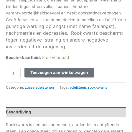
steen. Helpt loslaten, ontspannen en accepteren, weerstand
bieden tegen stressvolle situaties. Versterkt
verantwoordelijkheidsgevoel en geeft doorzettingsvermogen.
heeft een
Geeft focus en wilskracht om doelen te bereiken en
gunstige werking op angst (met name faalangst),
nachtmerries en depressies. Rookkwarts beschermt
tegen negatieve straling en andere negatieve
invloeden uit de omgeving.
Beschikbaarheid:
3 op voorraad
Toevoegen aan winkelwagen
Categorie:
Losse Edelstenen
Tags:
edelsteen
,
rookkwarts
Beschrijving
Rookkwarts is een beschermende, aardende en ontgiftende
steen. Een goede steen om te dragen bij klachten gerelateerd