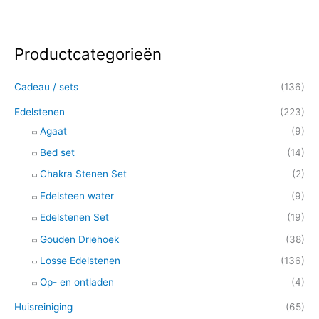
Productcategorieën
Z
o
Cadeau / sets
(136)
e
k
Edelstenen
(223)
e
Agaat
(9)
n
Bed set
(14)
n
Chakra Stenen Set
(2)
a
Edelsteen water
(9)
a
Edelstenen Set
(19)
r
Gouden Driehoek
(38)
:
Losse Edelstenen
(136)
Op- en ontladen
(4)
Huisreiniging
(65)