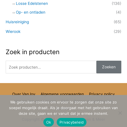
Losse Edelstenen
(136)
Op- en ontladen
(4)
Huisreiniging
(65)
Wierook
(29)
Zoek in producten
Zoeken
Over VanJoy
Algemene voorwaarden
Privacy policy
Verzenden en retouren
FAQ
Betaal mogelijkheden
We gebruiken cookies om ervoor te zorgen dat onze site zo
soepel mogelijk draait. Als je doorgaat met het gebruiken van
Contact
deze site, gaan we er vanuit dat je ermee instemt.
Copyright © 2026
VanJoy Edelstenen & Meer
Ok
Privacybeleid