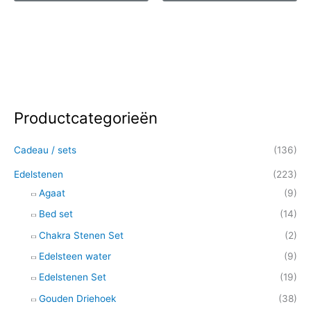
Productcategorieën
Z
o
Cadeau / sets
(136)
e
k
Edelstenen
(223)
e
Agaat
(9)
n
Bed set
(14)
n
Chakra Stenen Set
(2)
a
Edelsteen water
(9)
a
Edelstenen Set
(19)
r
Gouden Driehoek
(38)
: