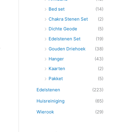
n
Bed set
(14)
n
Chakra Stenen Set
(2)
a
Dichte Geode
(5)
a
Edelstenen Set
(19)
r
Gouden Driehoek
(38)
:
Hanger
(43)
Kaarten
(2)
Pakket
(5)
Edelstenen
(223)
Huisreiniging
(65)
Wierook
(29)