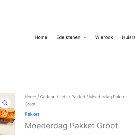
Home
Edelstenen
Wierook
Huisr
Oorspronkelijke
Huidige
Home
/
Cadeau / sets
/
Pakket
/ Moederdag Pakket
prijs
prijs
Groot
was:
is:
Pakket
€18,00.
€16,50.
Moederdag Pakket Groot