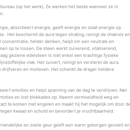
e bureau (op het werk). Ze werken het beste wanneer ze in
n.
ergie, absorbeert energie, geeft energie en slaat energie op
ie. Het beschermt de aura tegen straling, reinigt de chakra’s en
l concentratie, helder denken, helpt om een neutrale en
n op te lossen. De steen werkt zuiverend, vitaliserend,
aag geziene edelsteen is niet enkel een krachtige fysieke
nstoffelijke vlak. Het zuivert, reinigt en versterkt de aura.
n drijfveren en motieven. Het schenkt de drager heldere
iliseert emoties en helpt spanning van de dag te verdrijven. Net
e emoties en lost blokkades op. Neemt vermoeidheid weg en
contact te komen met engelen en maakt hij het mogelijk om door d
 tegen kwaad en schuld en bevordert je vruchtbaarheid.
 vriendelijke en zoete geur geeft een warm geborgen gevoel) en