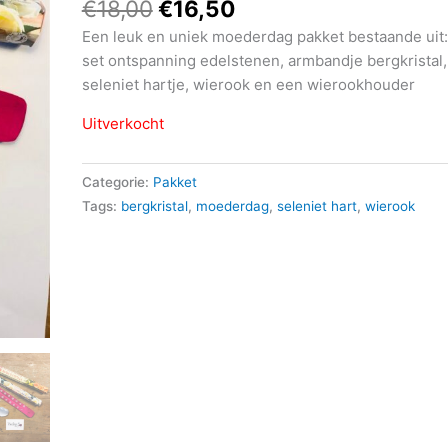
€
18,00
€
16,50
Een leuk en uniek moederdag pakket bestaande uit:
set ontspanning edelstenen, armbandje bergkristal,
seleniet hartje, wierook en een wierookhouder
Uitverkocht
Categorie:
Pakket
Tags:
bergkristal
,
moederdag
,
seleniet hart
,
wierook