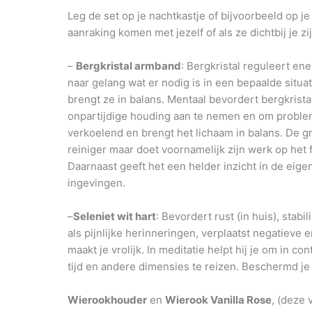
Leg de set op je nachtkastje of bijvoorbeeld op j
aanraking komen met jezelf of als ze dichtbij je zij
–
Bergkristal armband
: Bergkristal reguleert en
naar gelang wat er nodig is in een bepaalde situat
brengt ze in balans. Mentaal bevordert bergkrista
onpartijdige houding aan te nemen en om probleme
verkoelend en brengt het lichaam in balans. De gr
reiniger maar doet voornamelijk zijn werk op het fij
Daarnaast geeft het een helder inzicht in de eige
ingevingen.
–
Seleniet wit hart
: Bevordert rust (in huis), stab
als pijnlijke herinneringen, verplaatst negatiev
maakt je vrolijk. In meditatie helpt hij je om in 
tijd en andere dimensies te reizen. Beschermd je
Wierookhouder
en
Wierook Vanilla Rose
, (deze