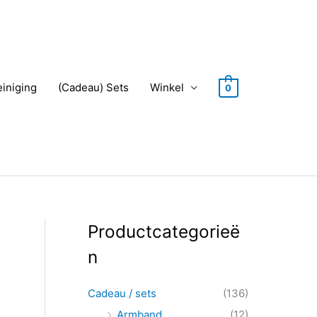
einiging
(Cadeau) Sets
Winkel
0
Productcategorieë
Z
o
n
e
k
Cadeau / sets
(136)
e
Armband
(12)