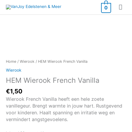
Ga
Hoo
0
naar
de
inhoud
HEM
Wierook
French
Vanilla
aantal
Home
/
Wierook
/ HEM Wierook French Vanilla
Wierook
HEM Wierook French Vanilla
€
1,50
Wierook French Vanilla heeft een hele zoete
vanillegeur. Brengt warmte in jouw hart. Rustgevend
voor kinderen. Haalt spanning en irritatie weg en
vermindert angstgevoelens.