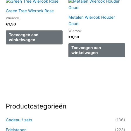
Green Tree Wierook Rose
Metalen Wierook Houder
Wierook
Goud
€
1,50
Wierook
Toevoegen aan
€
8,50
winkelwagen
Toevoegen aan
winkelwagen
Productcategorieën
Z
o
Cadeau / sets
(136)
e
k
Edelstenen
(223)