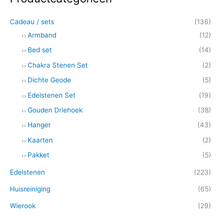
o
Cadeau / sets
(136)
e
Armband
(12)
k
e
Bed set
(14)
n
Chakra Stenen Set
(2)
n
Dichte Geode
(5)
a
Edelstenen Set
(19)
a
Gouden Driehoek
(38)
r
Hanger
(43)
:
Kaarten
(2)
Pakket
(5)
Edelstenen
(223)
Huisreiniging
(65)
Wierook
(29)