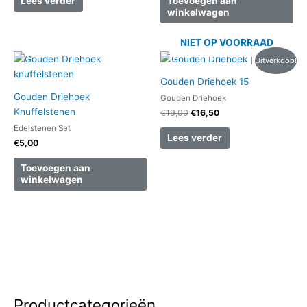
Lees verder
Toevoegen aan
winkelwagen
NIET OP VOORRAAD
Oorspronkelijke
Huidige
Uitverkoop!
prijs
prijs
was:
is:
Gouden Driehoek 15
€19,00.
€16,50.
Gouden Driehoek
Gouden Driehoek
Knuffelstenen
€
19,00
€
16,50
Edelstenen Set
Lees verder
€
5,00
Toevoegen aan
winkelwagen
Productcategorieën
Z