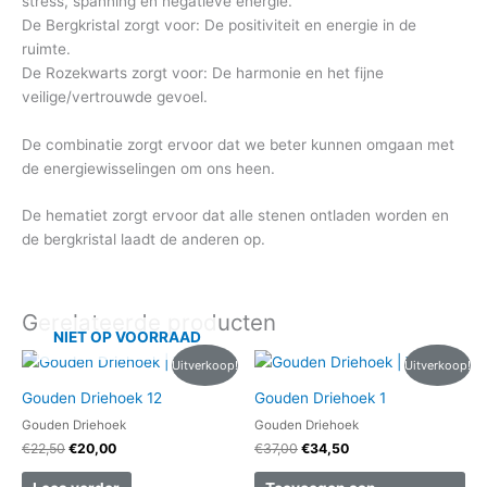
stress, spanning en negatieve energie.
De Bergkristal zorgt voor: De positiviteit en energie in de
ruimte.
De Rozekwarts zorgt voor: De harmonie en het fijne
veilige/vertrouwde gevoel.
De combinatie zorgt ervoor dat we beter kunnen omgaan met
de energiewisselingen om ons heen.
De hematiet zorgt ervoor dat alle stenen ontladen worden en
de bergkristal laadt de anderen op.
Gerelateerde producten
NIET OP VOORRAAD
Oorspronkelijke
Huidige
Oorspronkelijke
Huidige
Uitverkoop!
Uitverkoop!
prijs
prijs
prijs
prijs
was:
is:
was:
is:
Gouden Driehoek 12
Gouden Driehoek 1
€22,50.
€20,00.
€37,00.
€34,50.
Gouden Driehoek
Gouden Driehoek
€
22,50
€
20,00
€
37,00
€
34,50