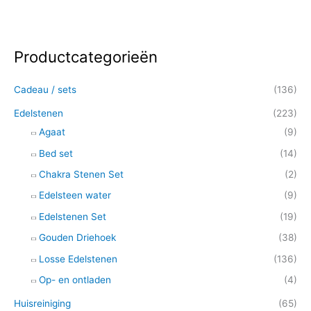
Productcategorieën
Z
o
Cadeau / sets
(136)
e
k
Edelstenen
(223)
e
Agaat
(9)
n
Bed set
(14)
n
Chakra Stenen Set
(2)
a
Edelsteen water
(9)
a
Edelstenen Set
(19)
r
Gouden Driehoek
(38)
:
Losse Edelstenen
(136)
Op- en ontladen
(4)
Huisreiniging
(65)