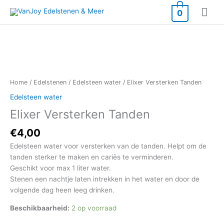
Ga
Hoo
0
naar
de
inhoud
Elixer
Versterken
Tanden
Home
/
Edelstenen
/
Edelsteen water
/ Elixer Versterken Tanden
aantal
Edelsteen water
Elixer Versterken Tanden
€
4,00
Edelsteen water voor versterken van de tanden. Helpt om de
tanden sterker te maken en cariës te verminderen.
Geschikt voor max 1 liter water.
Stenen een nachtje laten intrekken in het water en door de
volgende dag heen leeg drinken.
Beschikbaarheid:
2 op voorraad