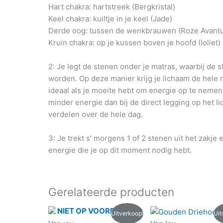
Hart chakra: hartstreek (Bergkristal)
Keel chakra: kuiltje in je keel (Jade)
Derde oog: tussen de wenkbrauwen (Roze Avantur
Kruin chakra: op je kussen boven je hoofd (Ioliet)
2: Je legt de stenen onder je matras, waarbij de 
worden. Op deze manier krijg je lichaam de hele
ideaal als je moeite hebt om energie op te nemen o
minder energie dan bij de direct legging op het li
verdelen over de hele dag.
3: Je trekt s’ morgens 1 of 2 stenen uit het zakje 
energie die je op dit moment nodig hebt.
Gerelateerde producten
Oorspronkelijke
Huidige
Oorspronkelijk
Huidig
NIET OP VOORRAAD
Uitverkoop!
Uit
prijs
prijs
prijs
prijs