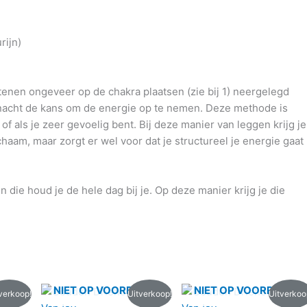
ijn)
stenen ongeveer op de chakra plaatsen (zie bij 1) neergelegd
 nacht de kans om de energie op te nemen. Deze methode is
f als je zeer gevoelig bent. Bij deze manier van leggen krijg je
chaam, maar zorgt er wel voor dat je structureel je energie gaat
en die houd je de hele dag bij je. Op deze manier krijg je die
e
e
Oorspronkelijke
Huidige
Oorspronkelijke
Huidige
NIET OP VOORRAAD
NIET OP VOORRAAD
verkoop!
Uitverkoop!
Uitverkoo
prijs
prijs
prijs
prijs