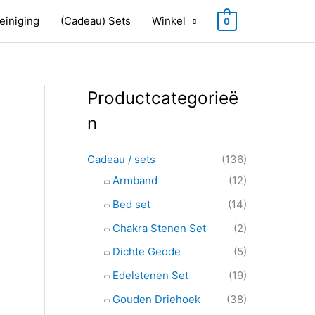
einiging
(Cadeau) Sets
Winkel
0
Productcategorieë
Z
o
n
e
k
Cadeau / sets
(136)
e
Armband
(12)
n
Bed set
(14)
n
Chakra Stenen Set
(2)
a
Dichte Geode
(5)
a
Edelstenen Set
(19)
r
Gouden Driehoek
(38)
: