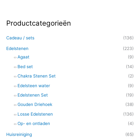
Productcategorieën
Z
o
Cadeau / sets
(136)
e
k
Edelstenen
(223)
e
Agaat
(9)
n
Bed set
(14)
n
Chakra Stenen Set
(2)
a
Edelsteen water
(9)
a
Edelstenen Set
(19)
r
Gouden Driehoek
(38)
:
Losse Edelstenen
(136)
Op- en ontladen
(4)
Huisreiniging
(65)