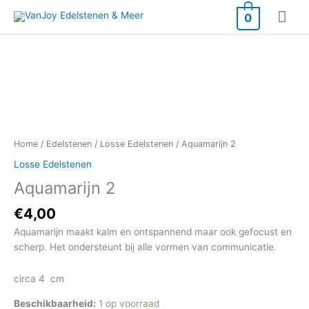
Ga
Hoo
0
naar
de
inhoud
Aquamarijn
2
aantal
Home
/
Edelstenen
/
Losse Edelstenen
/ Aquamarijn 2
Losse Edelstenen
Aquamarijn 2
€
4,00
Aquamarijn maakt kalm en ontspannend maar ook gefocust en
scherp. Het ondersteunt bij alle vormen van communicatie.
circa 4 cm
Beschikbaarheid:
1 op voorraad