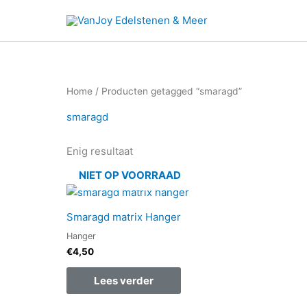
Ga
naar
de
inhoud
Home
/ Producten getagged “smaragd”
smaragd
Enig resultaat
NIET OP VOORRAAD
Smaragd matrix Hanger
Hanger
€
4,50
Lees verder