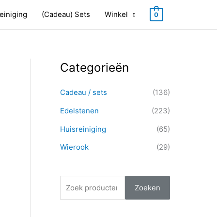
einiging
(Cadeau) Sets
Winkel
0
Categorieën
Z
M
M
o
i
a
Cadeau / sets
(136)
e
n
x
k
Edelstenen
(223)
.
.
e
p
p
Huisreiniging
(65)
n
r
r
Wierook
(29)
n
i
i
a
j
j
a
s
s
Zoeken
r
: