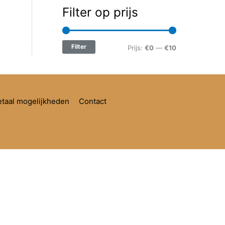
Filter op prijs
Filter
Prijs:
€0
—
€10
taal mogelijkheden
Contact