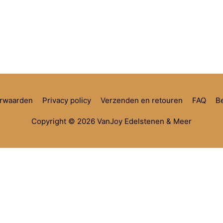
rwaarden
Privacy policy
Verzenden en retouren
FAQ
Be
Copyright © 2026
VanJoy Edelstenen & Meer