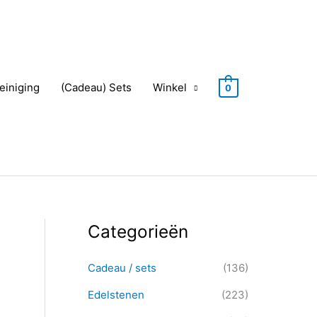
einiging
(Cadeau) Sets
Winkel
0
Categorieën
Z
M
M
o
i
a
Cadeau / sets
(136)
e
n
x
k
Edelstenen
(223)
.
.
e
p
p