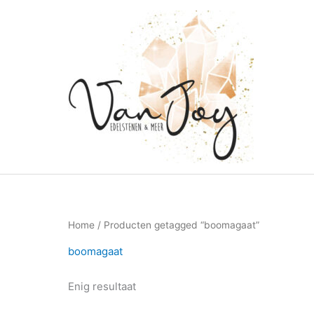
Ga
naar
de
inhoud
Home
/ Producten getagged “boomagaat”
boomagaat
Enig resultaat