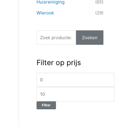
Huisreiniging
(65)
n
r
r
Wierook
(29)
n
i
i
a
j
j
a
s
s
Zoeken
r
:
Filter op prijs
Filter